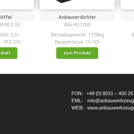
öffel
Anbauverdichter
BF80.3 S4
Allu HD1200
cht: 2,3t
Betriebsgewicht: 1170kg
B
: 18,5-29t
Baggerklasse: 15-30t
odukt
zum Produkt
FON: +49 (0) 8031 – 400 28
EML:
info@anbauwerkzeug
WEB:
www.anbauwerkzeug