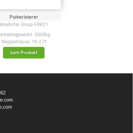
Pulverisierer
Kinshofer Group FRK21
etriebsgewicht: 2000kg
Baggerklasse: 16-27t
zum Produkt
 62
e.com
e.com