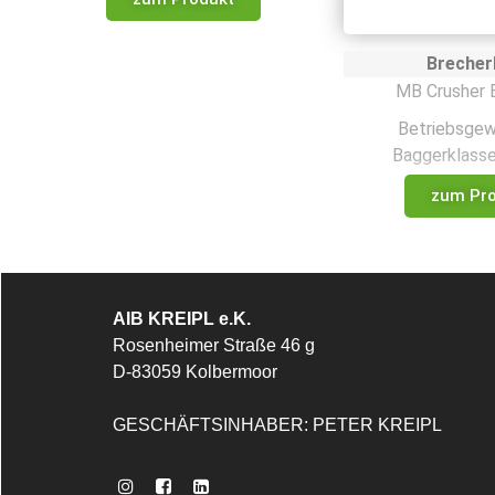
Brecherl
MB Crusher 
Betriebsgewi
Baggerklasse
zum Pr
AIB KREIPL e.K.
Rosenheimer Straße 46 g
D-83059 Kolbermoor
GESCHÄFTSINHABER: PETER KREIPL