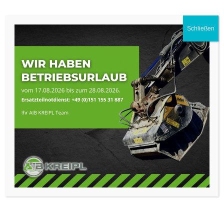
Schließen
Hydraulikhammer
Kinshofer KSB1
Betriebsgewicht: 70kg
Baggerklasse: 0,5-1,6t
zum Produkt
Erdbohrer
Augertorque X1500
Betriebsgewicht: 46kg
Baggerklasse: 1-2t