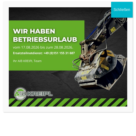
Schließen
Hydraulikhammer
Kinshofer KFX36
Betriebsgewicht: 2900kg
Baggerklasse: 28-38t
zum Produkt
Brecherlöffel
MB Crusher BF120.4 S4
Betriebsgewicht: 4,8t
Baggerklasse: 30-45t