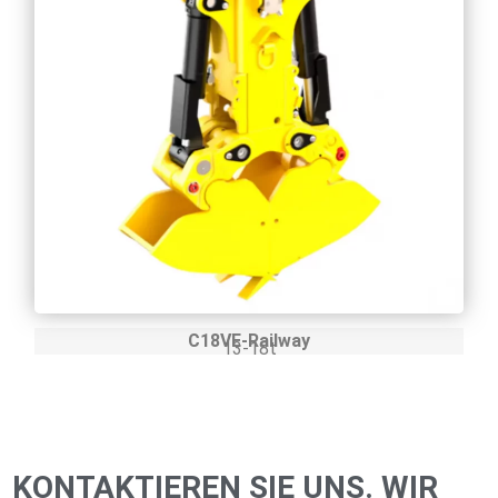
C18VE-Railway
13-18t
KONTAKTIEREN SIE UNS. WIR